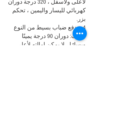
لأعلى ولأسفل ، 320 درجة دوران
كهربائي لليسار واليمين ، تحكم
بزر.
4. مدفع ضباب بسيط من النوع
الثابت: دوران 90 درجة يمينًا
ويسارًا ، لا يمكن إمالته لأعلى
ولأسفل ، لا يوجد جهاز تحكم عن
بعد ، تحكم بزر.
نوع مدفوعة: مدفوعة مباشرة
عرض المزيد من التفاصيل عن
هذه السلسلة من مدافع الرش ،
يرجى الاتصال
بنا
للحصول على
أحدث كتالوج.